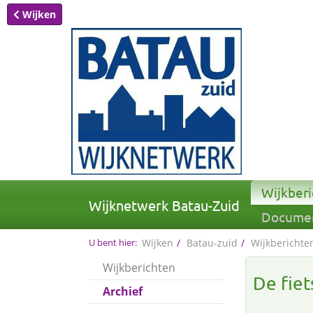
Wijken
Wijkber
Wijknetwerk Batau-Zuid
Docume
U bent hier:
Wijken
Batau-zuid
Wijkberichte
Wijkberichten
De fie
Archief