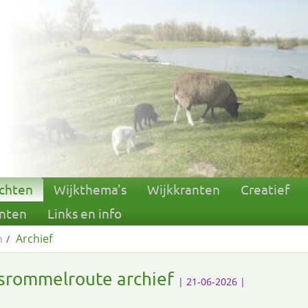
ichten
Wijkthema's
Wijkkranten
Creatief
nten
Links en info
Archief
n
tsrommelroute archief
| 21-06-2026 |