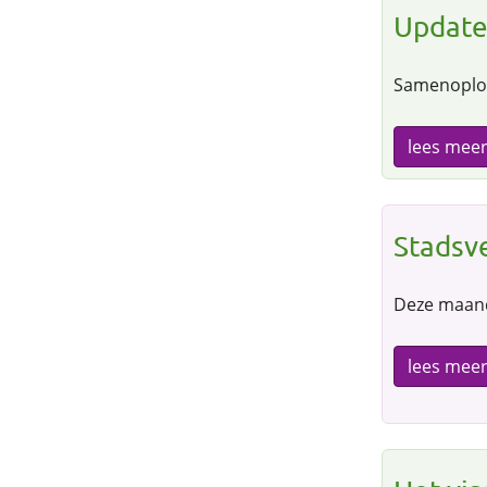
Update
Samenoplop
lees mee
Stadsv
Deze maand
lees mee