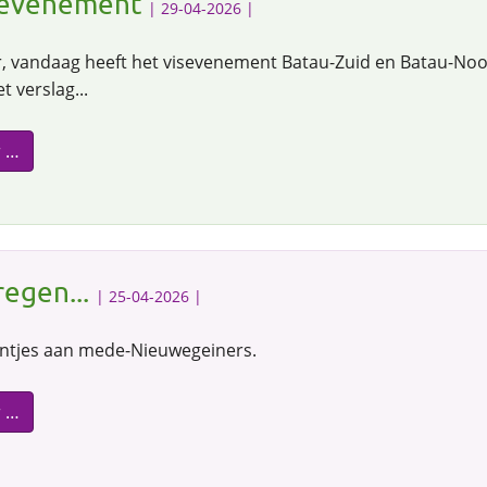
sevenement
| 29-04-2026 |
er, vandaag heeft het visevenement Batau-Zuid en Batau-No
t verslag...
r …
regen...
| 25-04-2026 |
lintjes aan mede-Nieuwegeiners.
r …