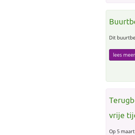
Buurtb
Dit buurtbe
lees mee
Terugb
vrije ti
Op 5 maart 