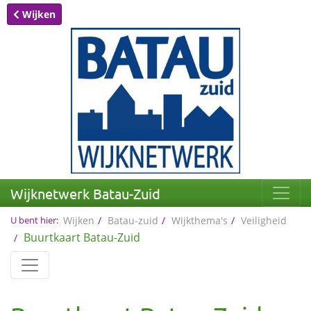
Wijken
Wijknetwerk Batau-Zuid
U bent hier:
Wijken
Batau-zuid
Wijkthema's
Veiligheid
Buurtkaart Batau-Zuid