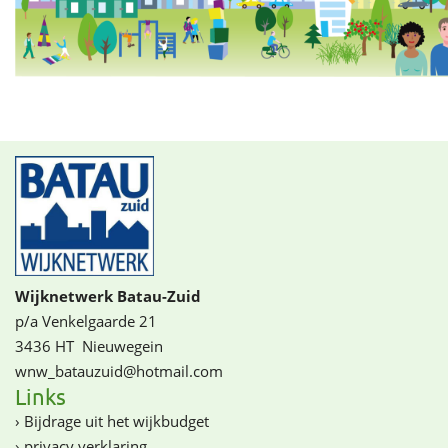
Wijknetwerk Batau-Zuid
p/a Venkelgaarde 21
3436 HT
Nieuwegein
wnw_batauzuid@­­hotmail.com
Links
›
Bijdrage uit het wijkbudget
›
privacy verklaring