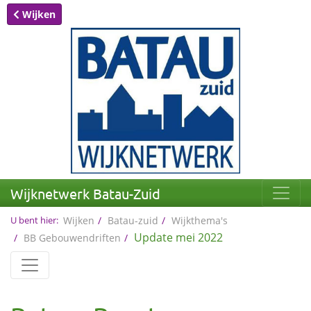
Wijken
Wijknetwerk Batau-Zuid
U bent hier:
Wijken
Batau-zuid
Wijkthema's
Update mei 2022
BB Gebouwendriften