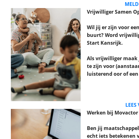
MELD 
Vrijwilliger Samen O
Wil jij er zijn voor ee
buurt? Word vrijwill
Start Kansrijk.
Als vrijwilliger maak 
te zijn voor (aansta
luisterend oor of ee
LEES
Werken bij Movactor
Ben jij maatschappel
echt iets betekenen 