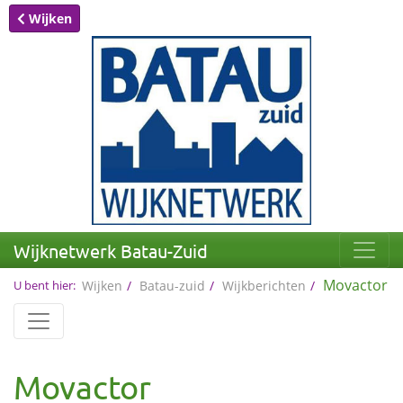
Wijken
Wijknetwerk Batau-Zuid
Movactor
U bent hier:
Wijken
Batau-zuid
Wijkberichten
Movactor