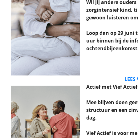
Wil jij andere ouder
zorgintensief kind, t
gewoon luisteren om
Loop dan op 29 juni t
uur binnen bij de in
ochtendbijeenkomst
LEES
Actief met Vief Actief
Mee blijven doen geef
structuur en een zinv
dag.
Vief Actief is voor 