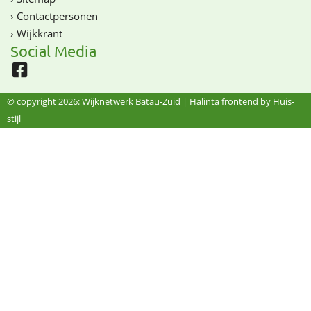
›
Contactpersonen
›
Wijkkrant
Social Media
© copyright 2026: Wijknetwerk Batau-Zuid |
Halinta frontend by Huis-
stijl