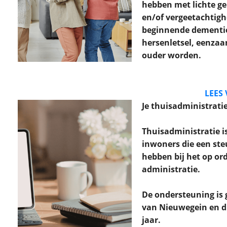
hebben met lichte 
en/of vergeetachtigh
beginnende dementie
hersenletsel, eenza
ouder worden.
LEES
Je thuisadministrati
Thuisadministratie i
inwoners die een ste
hebben bij het op o
administratie.
De ondersteuning is 
van Nieuwegein en 
jaar.