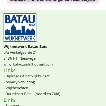
Marieke Schouten ereburger van Nieuwegein
Wijknetwerk Batau-Zuid
p/a Venkelgaarde 21
3436 HT
Nieuwegein
wnw_batauzuid@­­hotmail.com
Links
›
Bijdrage uit het wijkbudget
›
privacy verklaring
›
Wijkberichten
›
Buurtkaart Batau (Noord en Zuid)
Links
›
Sitemap