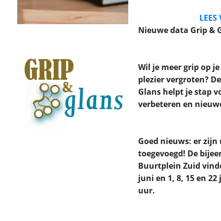
LEES
Nieuwe data Grip & 
Wil je meer grip op je
plezier vergroten? D
Glans helpt je stap vo
verbeteren en nieuwe
Goed nieuws: er zijn
toegevoegd! De bije
Buurtplein Zuid vind
juni en 1, 8, 15 en 22 
uur.