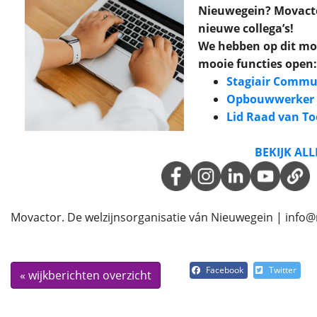
Nieuwegein? Movacto
nieuwe collega’s!
We hebben op dit mo
mooie functies open:
Stagiair Commu
Opbouwwerker
Lid Raad van To
BEKIJK AL
Movactor. De welzijnsorganisatie ván Nieuwegein | info
Facebook
Twitter
« wijkberichten overzicht