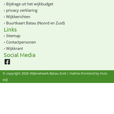
›
Bijdrage uit het wijkbudget
›
privacy verklaring
›
Wijkberichten
›
Buurtkaart Batau (Noord en Zuid)
Links
›
Sitemap
›
Contactpersonen
›
Wijkkrant
Social Media
© copyright 2026: Wijknetwerk Batau-Zuid |
Halinta frontend by Huis-
stijl