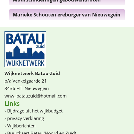
Marieke Schouten ereburger van Nieuwegein
Wijknetwerk Batau-Zuid
p/a Venkelgaarde 21
3436 HT
Nieuwegein
wnw_batauzuid@­­hotmail.com
Links
›
Bijdrage uit het wijkbudget
›
privacy verklaring
›
Wijkberichten
›
Buurtkaart Batau (Noord en Zuid)