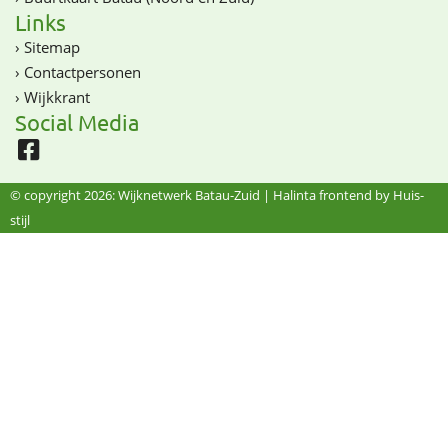
Links
›
Sitemap
›
Contactpersonen
›
Wijkkrant
Social Media
© copyright 2026: Wijknetwerk Batau-Zuid |
Halinta frontend by Huis-
stijl