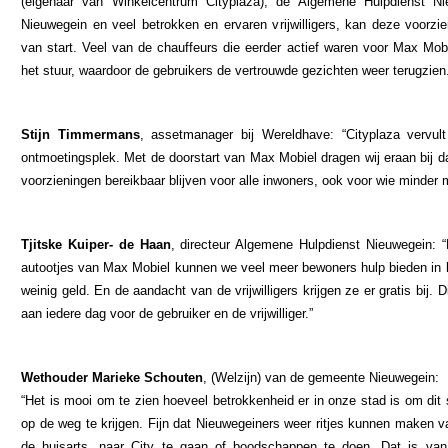
(eigenaar van Winkelcentrum Cityplaza), de Algemene Hulpdienst N
Nieuwegein en veel betrokken en ervaren vrijwilligers, kan deze voorzi
van start. Veel van de chauffeurs die eerder actief waren voor Max Mobi
het stuur, waardoor de gebruikers de vertrouwde gezichten weer terugzie
Stijn Timmermans
, assetmanager bij Wereldhave: “Cityplaza vervult
ontmoetingsplek. Met de doorstart van Max Mobiel dragen wij eraan bij d
voorzieningen bereikbaar blijven voor alle inwoners, ook voor wie minder 
Tjitske Kuiper- de Haan
, directeur Algemene Hulpdienst Nieuwegein:
“
autootjes van Max Mobiel kunnen we veel meer bewoners hulp bieden in h
weinig geld. En de aandacht van de vrijwilligers krijgen ze er gratis bij. 
aan iedere dag voor de gebruiker en de vrijwilliger.”
Wethouder Marieke Schouten
, (Welzijn) van de gemeente Nieuwegein:
“Het is mooi om te zien hoeveel betrokkenheid er in onze stad is om dit
op de weg te krijgen. Fijn dat Nieuwegeiners weer ritjes kunnen maken v
de huisarts, naar City te gaan of boodschappen te doen. Dat is van