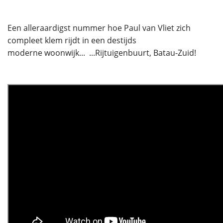
Een alleraardigst nummer hoe Paul van Vliet zich
compleet klem rijdt in een destijds
moderne woonwijk... ...Rijtuigenbuurt, Batau-Zuid!