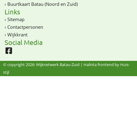
›
Buurtkaart Batau (Noord en Zuid)
Links
›
Sitemap
›
Contactpersonen
›
Wijkkrant
Social Media
© copyright 2026: Wijknetwerk Batau-Zuid |
Halinta frontend by Huis-
stijl