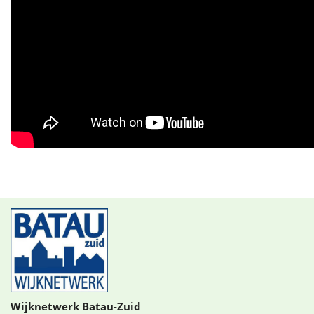
Wijknetwerk Batau-Zuid