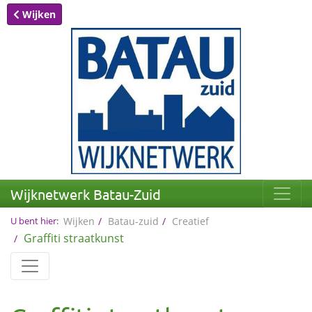
Wijken
Wijknetwerk Batau-Zuid
U bent hier:
Wijken
Batau-zuid
Creatief
Graffiti straatkunst