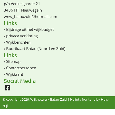
p/a Venkelgaarde 21
3436 HT
Nieuwegein
wnw_batauzuid@­­hotmail.com
Links
›
Bijdrage uit het wijkbudget
›
privacy verklaring
›
Wijkberichten
›
Buurtkaart Batau (Noord en Zuid)
Links
›
Sitemap
›
Contactpersonen
›
Wijkkrant
Social Media
© copyright 2026: Wijknetwerk Batau-Zuid |
Halinta frontend by Huis-
stijl