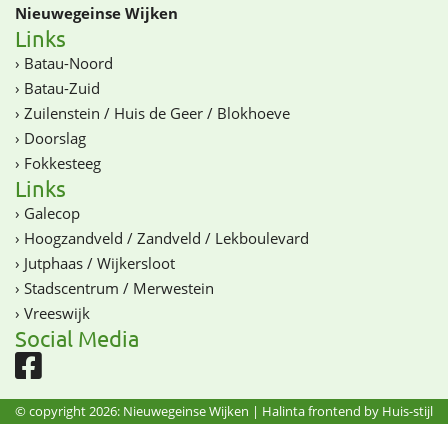
Nieuwegeinse Wijken
Links
›
Batau-Noord
›
Batau-Zuid
›
Zuilenstein / Huis de Geer / Blokhoeve
›
Doorslag
›
Fokkesteeg
Links
›
Galecop
›
Hoogzandveld / Zandveld / Lekboulevard
›
Jutphaas / Wijkersloot
›
Stadscentrum / Merwestein
›
Vreeswijk
Social Media
© copyright 2026: Nieuwegeinse Wijken |
Halinta frontend by Huis-stijl